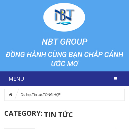
NBT GROUP
ĐỒNG HÀNH CÙNG BẠN CHẮP CÁNH
ƯỚC MƠ
MENU
Du học
Tin tức
TỔNG HỢP
CATEGORY:
TIN TỨC